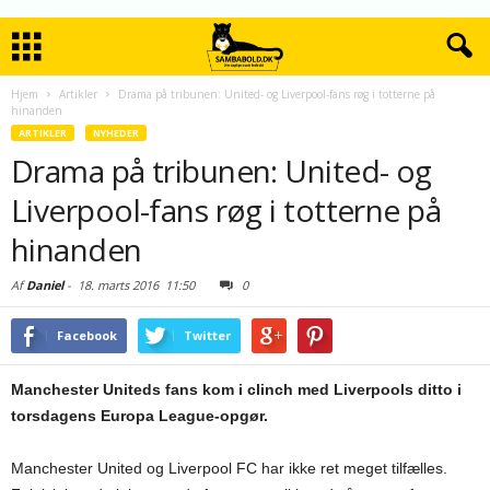
Hjem
Artikler
Drama på tribunen: United- og Liverpool-fans røg i totterne på
hinanden
ARTIKLER
NYHEDER
Drama på tribunen: United- og
Liverpool-fans røg i totterne på
hinanden
Af
Daniel
-
18. marts 2016
11:50
0
Facebook
Twitter
Manchester Uniteds fans kom i clinch med Liverpools ditto i
torsdagens Europa League-opgør.
Manchester United og Liverpool FC har ikke ret meget tilfælles.