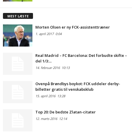
MEST LÆSTE
Morten Olsen er ny FCK-assistenttræner
1. april 2017
0:04
Real Madrid – FC Barcelona: Det forbudte skifte –
del 1/3:...
14. februar 2016
10:13
Ovenpå Brøndbys boykot: FCK uddeler derby-
billetter gratis til venskabsklub
15. april 2016
13:28
Top 20: De bedste Zlatan-citater
12. marts 2016
12:14