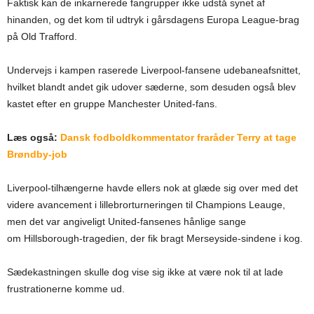
Faktisk kan de inkarnerede fangrupper ikke udstå synet af
hinanden, og det kom til udtryk i gårsdagens Europa League-brag
på Old Trafford.
Undervejs i kampen raserede Liverpool-fansene udebaneafsnittet,
hvilket blandt andet gik udover sæderne, som desuden også blev
kastet efter en gruppe Manchester United-fans.
Læs også:
Dansk fodboldkommentator fraråder Terry at tage
Brøndby-job
Liverpool-tilhængerne havde ellers nok at glæde sig over med det
videre avancement i lillebrorturneringen til Champions Leauge,
men det var angiveligt United-fansenes hånlige sange
om Hillsborough-tragedien, der fik bragt Merseyside-sindene i kog.
Sædekastningen skulle dog vise sig ikke at være nok til at lade
frustrationerne komme ud.