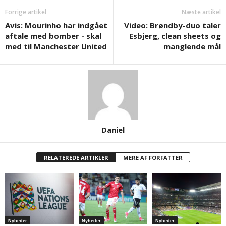
Forrige artikel
Næste artikel
Avis: Mourinho har indgået
Video: Brøndby-duo taler
aftale med bomber - skal
Esbjerg, clean sheets og
med til Manchester United
manglende mål
Daniel
RELATEREDE ARTIKLER
MERE AF FORFATTER
Nyheder
Nyheder
Nyheder