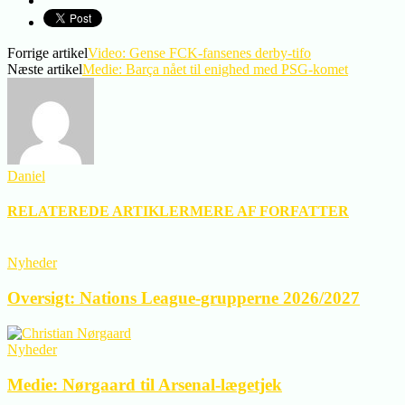
Forrige artikel
Video: Gense FCK-fansenes derby-tifo
Næste artikel
Medie: Barça nået til enighed med PSG-komet
Daniel
RELATEREDE ARTIKLER
MERE AF FORFATTER
Nyheder
Oversigt: Nations League-grupperne 2026/2027
Nyheder
Medie: Nørgaard til Arsenal-lægetjek