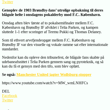
Twitter
Genoplev de 1903 Brøndby-fans’ utrolige opbakning til deres
blågule helte i onsdagens pokalderby mod F.C. København.
Onsdag aften blev første af to pokalsemifinaler mellem F.C.
København og Brøndby IF afviklet i Telia Parken, og kampen
sluttede 1-1 efter scoringer af Teemu Pukki og Thomas Delaney.
Som til ethvert arvefjendeopgør mellem F.C. København og
Brøndby IF var den visuelle og vokale ramme sat efter internationale
standarder.
Nedenfor kan du opleve den tribunefest, de blågule fans skabte på
udebaneafsnittet i Telia Parken gennem sang og pyroteknik, og så
kan du få et gensyn med den tifo, som blev opført.
Se også:
Manchester United jagter Wolfsburg-stopper
https://www.youtube.com/watch?v=MW_wmLNHFCs
DEL
Facebook
Twitter