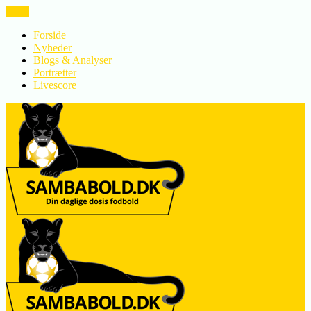
LUK
Forside
Nyheder
Blogs & Analyser
Portrætter
Livescore