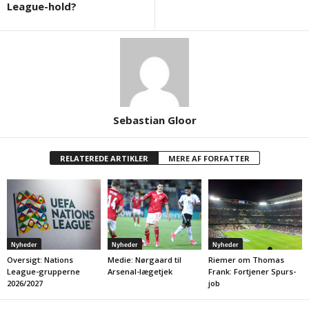
League-hold?
Sebastian Gloor
RELATEREDE ARTIKLER
MERE AF FORFATTER
Nyheder
Nyheder
Nyheder
Oversigt: Nations
Medie: Nørgaard til
Riemer om Thomas
League-grupperne
Arsenal-lægetjek
Frank: Fortjener Spurs-
2026/2027
job