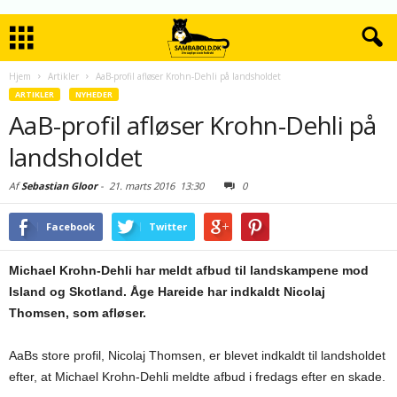
Hjem
Artikler
AaB-profil afløser Krohn-Dehli på landsholdet
ARTIKLER
NYHEDER
AaB-profil afløser Krohn-Dehli på
landsholdet
Af
Sebastian Gloor
-
21. marts 2016
13:30
0
Facebook
Twitter
Michael Krohn-Dehli har meldt afbud til landskampene mod
Island og Skotland. Åge Hareide har indkaldt Nicolaj
Thomsen, som afløser.
AaBs store profil, Nicolaj Thomsen, er blevet indkaldt til landsholdet
efter, at Michael Krohn-Dehli meldte afbud i fredags efter en skade.