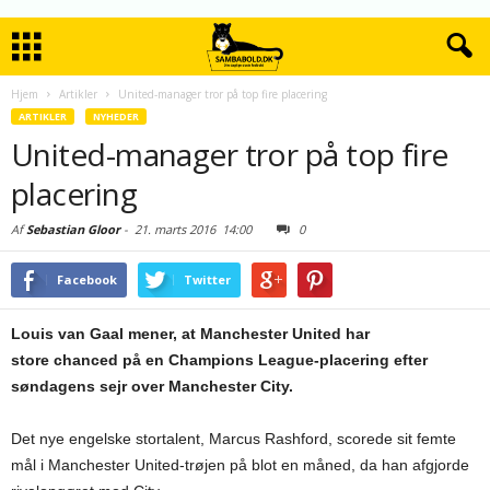
Hjem
Artikler
United-manager tror på top fire placering
ARTIKLER
NYHEDER
United-manager tror på top fire
placering
Af
Sebastian Gloor
-
21. marts 2016
14:00
0
Facebook
Twitter
Louis van Gaal mener, at Manchester United har
store chanced på en Champions League-placering efter
søndagens sejr over Manchester City.
Det nye engelske stortalent, Marcus Rashford, scorede sit femte
mål i Manchester United-trøjen på blot en måned, da han afgjorde