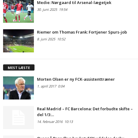
Medie: Nørgaard til Arsenal-lægetjek
30. juni 2025
19:54
Riemer om Thomas Frank: Fortjener Spurs-job
8. juni 2025
10:52
MEST LÆSTE
Morten Olsen er ny FCK-assistenttræner
1. april 2017
0:04
Real Madrid – FC Barcelona: Det forbudte skifte –
del 1/3:...
14. februar 2016
10:13