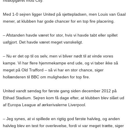
rivalopgøret mod City.
Med 1-0 sejren ligger United på sjettepladsen, men Louis van Gaal
mener, at klubben har gode chancer for en top fire placering.
– Afstanden havde været for stor, hvis vi havde tabt eller spillet
uafgjort. Det havde været meget vanskeligt.
– Nu er det op til os selv, men vi bliver nødt til at vinde vores
kampe. Vi har flere hjemmekampe end ude, og vi taber ikke så
meget på Old Trafford – så vi har en stor chance, siger
hollænderen til BBC om muligheden for top fire.
United vandt søndag for første gang siden december 2012 på
Etihad Stadium. Sejren kom få dage efter, at klubben blev slået ud
af Europa League af ærkerivalerne Liverpool.
– Jeg synes, at vi spillede en rigtig god første halvleg, og anden
halvleg blev en test for overlevelse, fordi vi var meget trætte, siger