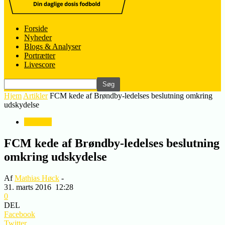
Forside
Nyheder
Blogs & Analyser
Portrætter
Livescore
Hjem
Artikler
FCM kede af Brøndby-ledelses beslutning omkring
udskydelse
Nyheder
FCM kede af Brøndby-ledelses beslutning
omkring udskydelse
Af
Mathias Høck
-
31. marts 2016
12:28
0
DEL
Facebook
Twitter