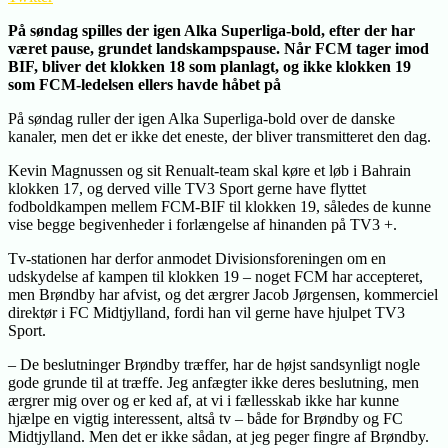
På søndag spilles der igen Alka Superliga-bold, efter der har
været pause, grundet landskampspause. Når FCM tager imod
BIF, bliver det klokken 18 som planlagt, og ikke klokken 19
som FCM-ledelsen ellers havde håbet på
På søndag ruller der igen Alka Superliga-bold over de danske
kanaler, men det er ikke det eneste, der bliver transmitteret den dag.
Kevin Magnussen og sit Renualt-team skal køre et løb i Bahrain
klokken 17, og derved ville TV3 Sport gerne have flyttet
fodboldkampen mellem FCM-BIF til klokken 19, således de kunne
vise begge begivenheder i forlængelse af hinanden på TV3 +.
Tv-stationen har derfor anmodet Divisionsforeningen om en
udskydelse af kampen til klokken 19 – noget FCM har accepteret,
men Brøndby har afvist, og det ærgrer Jacob Jørgensen, kommerciel
direktør i FC Midtjylland, fordi han vil gerne have hjulpet TV3
Sport.
– De beslutninger Brøndby træffer, har de højst sandsynligt nogle
gode grunde til at træffe. Jeg anfægter ikke deres beslutning, men
ærgrer mig over og er ked af, at vi i fællesskab ikke har kunne
hjælpe en vigtig interessent, altså tv – både for Brøndby og FC
Midtjylland. Men det er ikke sådan, at jeg peger fingre af Brøndby.