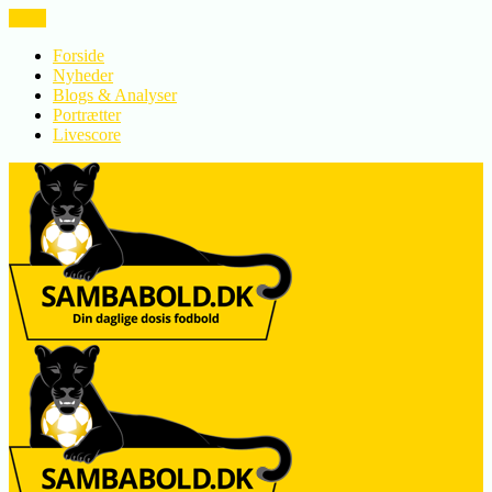
LUK
Forside
Nyheder
Blogs & Analyser
Portrætter
Livescore