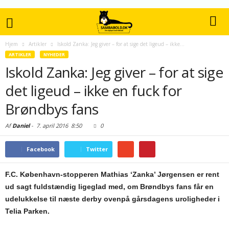
Hjem
Artikler
Iskold Zanka: Jeg giver – for at sige det ligeud – ikke...
ARTIKLER
NYHEDER
Iskold Zanka: Jeg giver – for at sige
det ligeud – ikke en fuck for
Brøndbys fans
Af
Daniel
-
7. april 2016
8:50
0
Facebook
Twitter
F.C. København-stopperen Mathias ‘Zanka’ Jørgensen er rent
ud sagt fuldstændig ligeglad med, om Brøndbys fans får en
udelukkelse til næste derby ovenpå gårsdagens uroligheder i
Telia Parken.