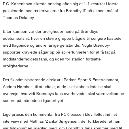
F.C. København sikrede onsdag aften sig et 1-1-resultat i første
pokalmøde med ærkerivalerne fra Brøndby IF på et sent mål af
Thomas Delaney.
Efter kampen var der uroligheder nede på Brøndbys
udebaneafsnit, hvor en større gruppe blågule tilhængere kastede
med flagpinde og andre farlige genstande. Nogle Brøndby-
supporter kravlede sågar op på spillertunnellen for at få fat på
modstanderholdets fans, og uden for stadion fortsatte
urolighederne.
Det fik administrerende direktør i Parken Sport & Entertainment,
Anders Hørsholt, til at udtale, at de i selskabets ledelse skal
overveje, hvorvidt Brøndbys fans overhovedet skal være velkomne
senere på måneden i ligaderbyet.
Lige præcis den kommentar fra FCK-bossen blev flettet ind i et
interview med Mathias ‘Zanka’ Jørgensen, der forklarede, at han
var fuldkommen ligeglad med, om Brøndbys fans kommer med til