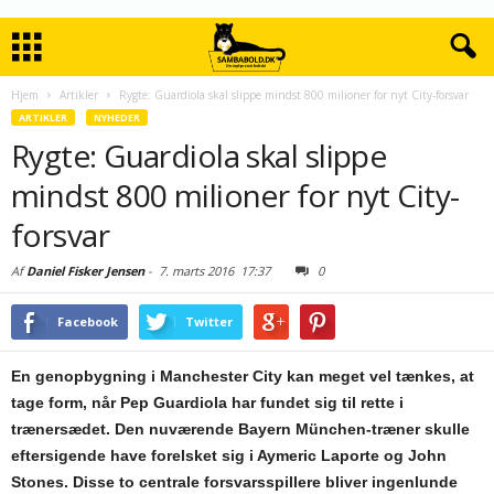
Hjem
Artikler
Rygte: Guardiola skal slippe mindst 800 milioner for nyt City-forsvar
ARTIKLER
NYHEDER
Rygte: Guardiola skal slippe
mindst 800 milioner for nyt City-
forsvar
Af
Daniel Fisker Jensen
-
7. marts 2016
17:37
0
Facebook
Twitter
En genopbygning i Manchester City kan meget vel tænkes, at
tage form, når Pep Guardiola har fundet sig til rette i
trænersædet. Den nuværende Bayern München-træner skulle
eftersigende have forelsket sig i Aymeric Laporte og John
Stones. Disse to centrale forsvars
spillere bliver ingenlunde