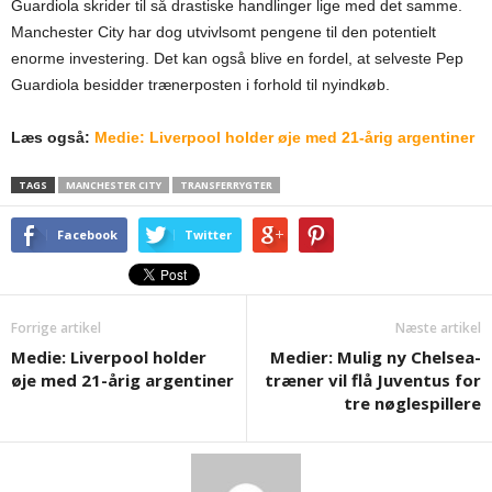
Guardiola skrider til så drastiske handlinger lige med det samme.
Manchester City har dog utvivlsomt pengene til den potentielt
enorme investering. Det kan også blive en fordel, at selveste Pep
Guardiola besidder trænerposten i forhold til nyindkøb.
Læs også:
Medie: Liverpool holder øje med 21-årig argentiner
TAGS
MANCHESTER CITY
TRANSFERRYGTER
Facebook
Twitter
Forrige artikel
Næste artikel
Medie: Liverpool holder
Medier: Mulig ny Chelsea-
øje med 21-årig argentiner
træner vil flå Juventus for
tre nøglespillere