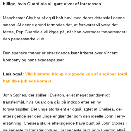
billige, hvis Guardiola vil gøre alvor af interessen.
Manchester City har af og til haft bøvl med deres defensiv i denne
sæson. Af denne grund formodes det, at forsvaret vil være det
første, Pep Guardiola vil kigge på, når han overtager trænersædet i
den pengestærke klub.
Den spanske træner er eftersigende især irriteret over Vincent
Kompany og hans skadespauser.
Læs også:
Vild historie: Klopp droppede køb af angriber, fordi
han ikke jublede korrekt
John Stones, der spiller i Everton, er et meget sandsynligt
transfermål, hvis Guardiola går på indkøb efter en ny
forsvarsspiller. Det unge stortalent er også jagtet af Chelsea, der
eftersigende ser den unge englænder som den ideelle John Terry-
erstatning. Chelsea skulle eftersigende have budt på John Stones i
de seneste to transfervinduer. Det seneste bud, som Everton altså