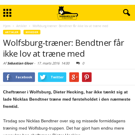
Hjem
Artikler
Wolfsburg-træner: Bendtner får ikke lov at træne med
ARTIKLER
NYHEDER
Wolfsburg-træner: Bendtner får
ikke lov at træne med
Af
Sebastian Gloor
-
17. marts 2016
14:00
0
Facebook
Twitter
Cheftræner i Wolfsburg, Dieter Hecking, har ikke tænkt sig at
lade Nicklas Bendtner træne med førsteholdet i den nærmeste
fremtid.
Tirsdag sov Nicklas Bendtner over sig og missede formiddagens
træning med Wolfsburg-truppen. Det har gjort ham endnu mere