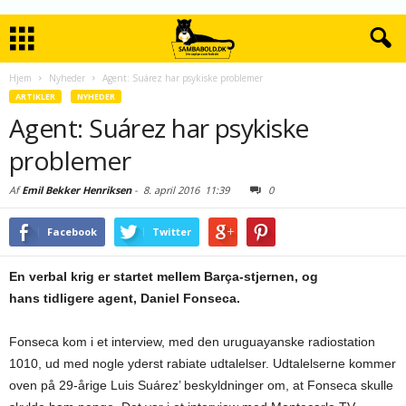
Hjem
Nyheder
Agent: Suárez har psykiske problemer
ARTIKLER
NYHEDER
Agent: Suárez har psykiske
problemer
Af
Emil Bekker Henriksen
-
8. april 2016
11:39
0
Facebook
Twitter
En verbal krig er startet mellem Barça-stjernen, og
hans tidligere agent, Daniel Fonseca.
Fonseca kom i et interview, med den uruguayanske radiostation
1010, ud med nogle yderst rabiate udtalelser. Udtalelserne kommer
oven på 29-årige Luis Suárez’ beskyldninger om, at Fonseca skulle