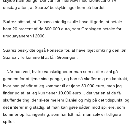
skylde ham penge. Det var i et interview med Montecarlo TV
onsdag aften, at Suarez’ beskyldninger kom på bordet.
Suárez påstod, at Fonseca stadig skulle have til gode, at betale
ham 20 procent af de 800.000 euro, som Groningen betalte for
uruguayaneren i 2006.
Suárez beskyldte også Fonseca for, at have løjet omkring den løn
Suárez ville komme til at få i Groningen.
– Når han ved, hvilke vanskeligheder man som spiller skal gå
gennem for at tjene sine penge, og han så skaffer mig en kontrakt,
hvor han påstår at jeg kommer til at tjene 30.000 euro, men jeg
finder ud af, at jeg kun tjener 10.000 euro… det var en af de få
skuffende ting, der skete mellem Daniel og mig på det tidspunkt, og
det irriterer mig stadig, at man kan gøre sådan mod spillere, som
kommer op fra ingenting, som har lidt, når man selv er tidligere
spiller.