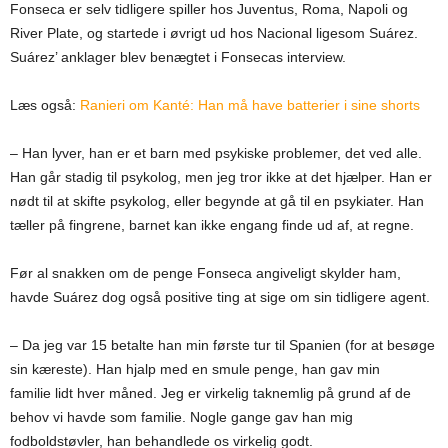
Fonseca er selv tidligere spiller hos Juventus, Roma, Napoli og
River Plate, og startede i øvrigt ud hos Nacional ligesom Suárez.
Suárez’ anklager blev benægtet i Fonsecas interview.
Læs også:
Ranieri om Kanté: Han må have batterier i sine shorts
– Han lyver, han er et barn med psykiske problemer, det ved alle.
Han går stadig til psykolog, men jeg tror ikke at det hjælper. Han er
nødt til at skifte psykolog, eller begynde at gå til en psykiater. Han
tæller på fingrene, barnet kan ikke engang finde ud af, at regne.
Før al snakken om de penge Fonseca angiveligt skylder ham,
havde Suárez dog også positive ting at sige om sin tidligere agent.
– Da jeg var 15 betalte han min første tur til Spanien (for at besøge
sin kæreste). Han hjalp med en smule penge, han gav min
familie lidt hver måned. Jeg er virkelig taknemlig på grund af de
behov vi havde som familie. Nogle gange gav han mig
fodboldstøvler, han behandlede os virkelig godt.