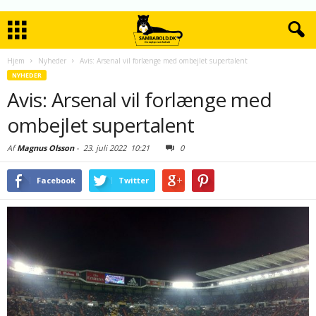
Hjem
Nyheder
Avis: Arsenal vil forlænge med ombejlet supertalent
NYHEDER
Avis: Arsenal vil forlænge med
ombejlet supertalent
Af
Magnus Olsson
-
23. juli 2022
10:21
0
Facebook
Twitter