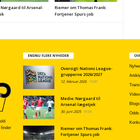
 Nørgaard til Arsenal-
Riemer om Thomas Frank:
ek
Fortjener Spurs-job
ENDNU FLERE NYHEDER
OV
Nyhed
Oversigt: Nations League-
grupperne 2026/2027
Artikl
12. februar 2026
19:00
Trans
Video
Medie: Nørgaard til
Blogs
Arsenal-lægetjek
30. juni 2025
19:54
Odds
old
Konku
 finder
Riemer om Thomas Frank:
Fortjener Spurs-job