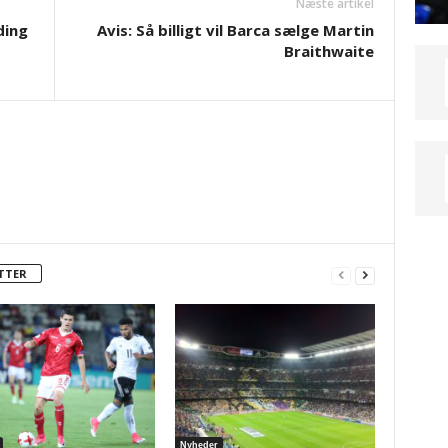
Næste artikel
ding
Avis: Så billigt vil Barca sælge Martin
Braithwaite
TTER
Nyheder