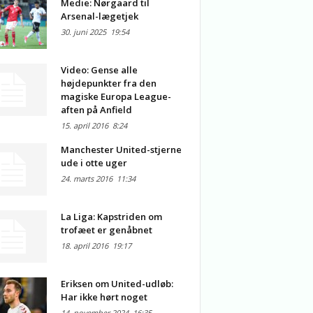
Medie: Nørgaard til
Arsenal-lægetjek
30. juni 2025
19:54
Video: Gense alle
højdepunkter fra den
magiske Europa League-
aften på Anfield
15. april 2016
8:24
Manchester United-stjerne
ude i otte uger
24. marts 2016
11:34
La Liga: Kapstriden om
trofæet er genåbnet
18. april 2016
19:17
Eriksen om United-udløb:
Har ikke hørt noget
14. november 2024
16:35