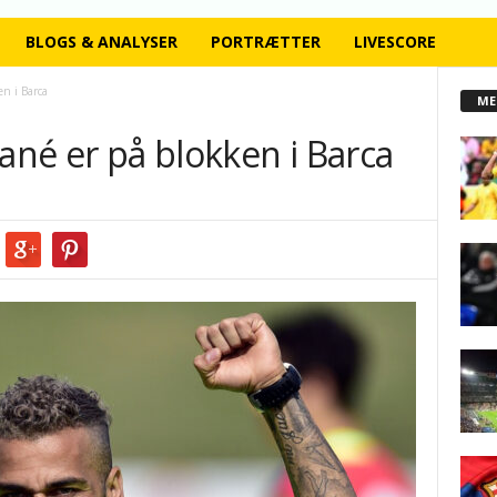
BLOGS & ANALYSER
PORTRÆTTER
LIVESCORE
en i Barca
ME
Mané er på blokken i Barca