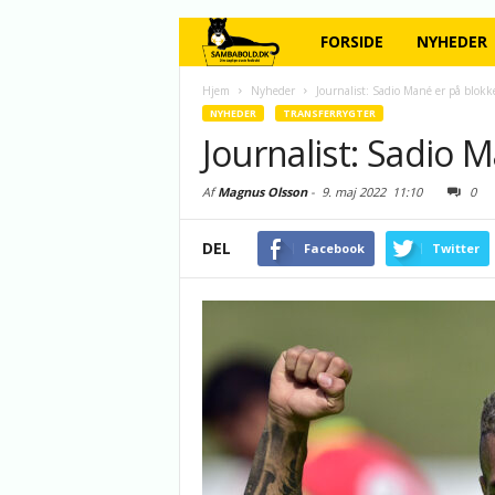
FORSIDE
NYHEDER
Hjem
Nyheder
Journalist: Sadio Mané er på blokk
NYHEDER
TRANSFERRYGTER
Journalist: Sadio 
Af
Magnus Olsson
-
9. maj 2022
11:10
0
DEL
Facebook
Twitter