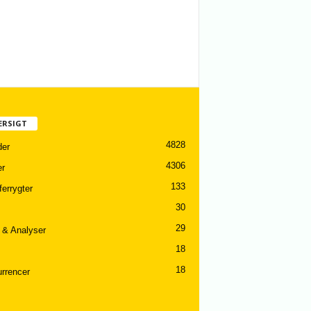
ERSIGT
4828
er
4306
er
133
ferrygter
30
29
 & Analyser
18
18
rrencer