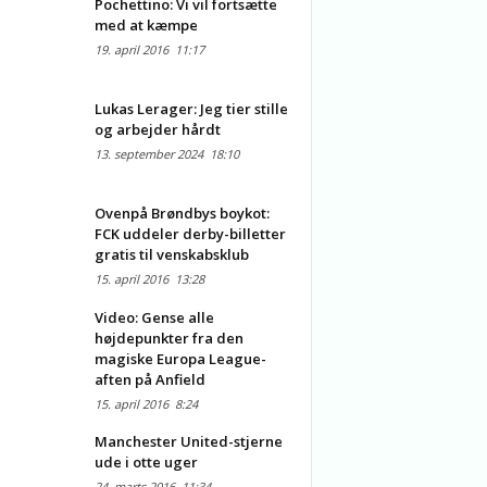
Pochettino: Vi vil fortsætte
med at kæmpe
19. april 2016
11:17
Lukas Lerager: Jeg tier stille
og arbejder hårdt
13. september 2024
18:10
Ovenpå Brøndbys boykot:
FCK uddeler derby-billetter
gratis til venskabsklub
15. april 2016
13:28
Video: Gense alle
højdepunkter fra den
magiske Europa League-
aften på Anfield
15. april 2016
8:24
Manchester United-stjerne
ude i otte uger
24. marts 2016
11:34