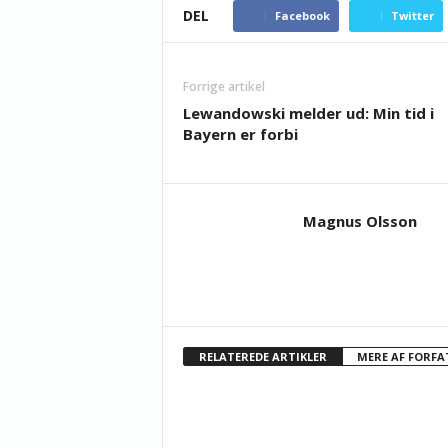
DEL
Facebook
Twitter
Forrige artikel
Lewandowski melder ud: Min tid i
Bayern er forbi
Magnus Olsson
RELATEREDE ARTIKLER
MERE AF FORFA