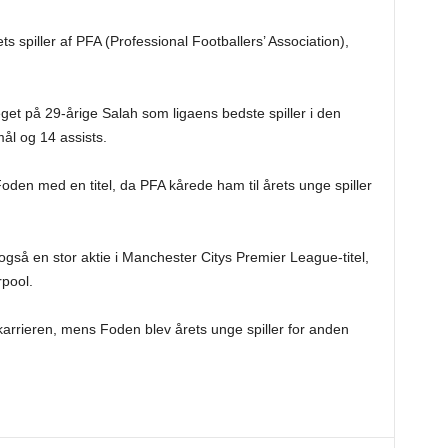
ets spiller af PFA (Professional Footballers’ Association),
get på 29-årige Salah som ligaens bedste spiller i den
ål og 14 assists.
oden med en titel, da PFA kårede ham til årets unge spiller
gså en stor aktie i Manchester Citys Premier League-titel,
rpool.
arrieren, mens Foden blev årets unge spiller for anden