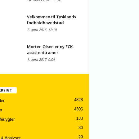
Velkommen til Tysklands
fodboldhovedstad
7. april 2016
12:10
Morten Olsen er ny FCK-
assistenttræner
1. april 2017
0:04
ERSIGT
4828
er
4306
er
133
ferrygter
30
29
 & Analyser