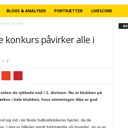
BLOGS & ANALYSER
PORTRÆTTER
LIVESCORE
ker alle i klubben
ME
 konkurs påvirker alle i
0
 siden de rykkede ned i 1. division. Nu er klubben på
ærkes i hele klubben, hvor stemningen ikke er god
d sig ind i de fleste fodboldelskeres hjerter, da de
en. I dag er billedet vendt fuldstændig på hovedet, og nu er