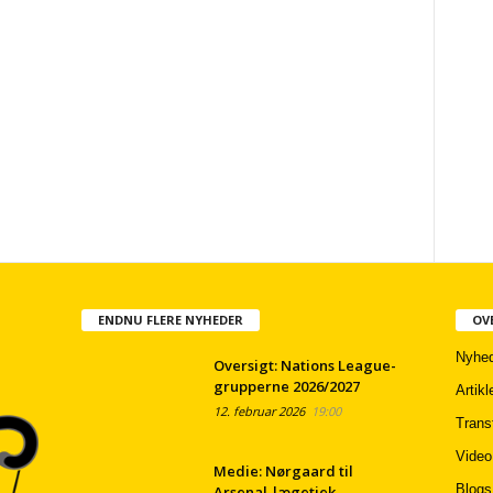
ENDNU FLERE NYHEDER
OV
Nyhed
Oversigt: Nations League-
grupperne 2026/2027
Artikl
12. februar 2026
19:00
Trans
Video
Medie: Nørgaard til
Blogs
Arsenal-lægetjek