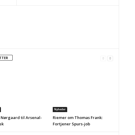
TTER
Nyheder
 Nørgaard til Arsenal-
Riemer om Thomas Frank:
ek
Fortjener Spurs-job