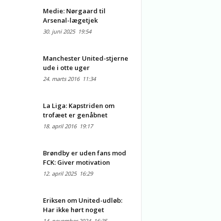
Medie: Nørgaard til
Arsenal-lægetjek
30. juni 2025
19:54
Manchester United-stjerne
ude i otte uger
24. marts 2016
11:34
La Liga: Kapstriden om
trofæet er genåbnet
18. april 2016
19:17
Brøndby er uden fans mod
FCK: Giver motivation
12. april 2025
16:29
Eriksen om United-udløb:
Har ikke hørt noget
14. november 2024
16:35