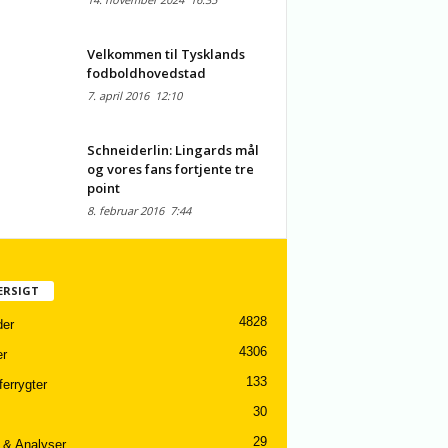
Velkommen til Tysklands
fodboldhovedstad
7. april 2016
12:10
Schneiderlin: Lingards mål
og vores fans fortjente tre
point
8. februar 2016
7:44
ERSIGT
4828
er
4306
er
133
ferrygter
30
29
 & Analyser