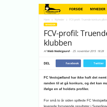
FORSIDE
NYHEDER
Hjem
Nyheder
FCV-profil: Truende konkurs påvir
NYHEDER
FCV-profil: Truende
klubben
Af
Niels Nedergaard
-
25. november 2015
18:28
DEL
Facebook
Twitter
FC Vestsjælland har ikke haft det nemt
randen til at gå konkurs, og det kan m
ifølge en af holdets profiler.
For små to år siden spillede FC Vestsjællan
leverede forrygende resultater i Superliga