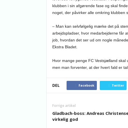
klubben i sin afgørende fase og skal finde
noget, der påvirker alle omkring klubben 
– Man kan selvfølgelig mærke det på stemni
arbejdspladser, hvor medarbejderne får at 
job, hvordan det ser ud om nogle måneder.
Ekstra Bladet.
Hvor mange penge FC Vestsjælland skal ud 
men man forventer, at der hvert fald er tal
DEL
Facebook
Twitter
Forrige artikel
Gladbach-boss: Andreas Christense
virkelig god