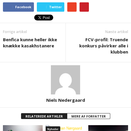
Facebook
Twitter
Forrige artikel
Næste artikel
Benfica kunne heller ikke
FCV-profil: Truende
knække kasakhstanere
konkurs påvirker alle i
klubben
Niels Nedergaard
RELATEREDE ARTIKLER
MERE AF FORFATTER
Nyheder