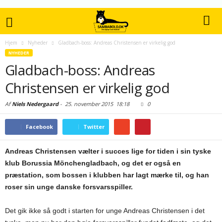
Hjem
Nyheder
Gladbach-boss: Andreas Christensen er virkelig god
NYHEDER
Gladbach-boss: Andreas
Christensen er virkelig god
Af
Niels Nedergaard
-
25. november 2015
18:18
0
Facebook
Twitter
Andreas Christensen vælter i succes lige for tiden i sin tyske
klub Borussia Mönchengladbach, og det er også en
præstation, som bossen i klubben har lagt mærke til, og han
roser sin unge danske forsvarsspiller.
Det gik ikke så godt i starten for unge Andreas Christensen i det