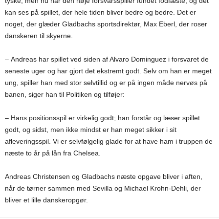
tyske, men nu har den høje forsvarsspiller fundet fodfæste, og det
kan ses på spillet, der hele tiden bliver bedre og bedre. Det er
noget, der glæder Gladbachs sportsdirektør, Max Eberl, der roser
danskeren til skyerne.
– Andreas har spillet ved siden af Alvaro Dominguez i forsvaret de
seneste uger og har gjort det ekstremt godt. Selv om han er meget
ung, spiller han med stor selvtillid og er på ingen måde nervøs på
banen, siger han til Politiken og tilføjer:
– Hans positionsspil er virkelig godt; han forstår og læser spillet
godt, og sidst, men ikke mindst er han meget sikker i sit
afleveringsspil. Vi er selvfølgelig glade for at have ham i truppen de
næste to år på lån fra Chelsea.
Andreas Christensen og Gladbachs næste opgave bliver i aften,
når de tørner sammen med Sevilla og Michael Krohn-Dehli, der
bliver et lille danskeropgør.