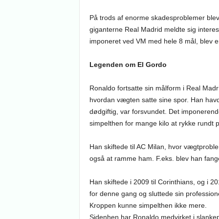
På trods af enorme skadesproblemer blev R
giganterne Real Madrid meldte sig interes
imponeret ved VM med hele 8 mål, blev en
Legenden om El Gordo
Ronaldo fortsatte sin målform i Real Madrid
hvordan vægten satte sine spor. Han havde
dødgiftig, var forsvundet. Det imponerend
simpelthen for mange kilo at rykke rundt p
Han skiftede til AC Milan, hvor vægtprob
også at ramme ham. F.eks. blev han fang
Han skiftede i 2009 til Corinthians, og i 
for denne gang og sluttede sin professione
Kroppen kunne simpelthen ikke mere.
Sidenhen har Ronaldo medvirket i slank