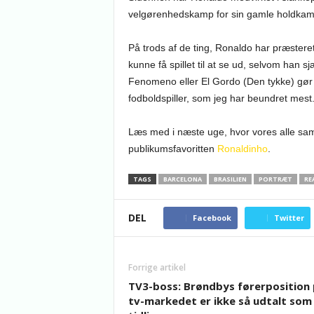
velgørenhedskamp for sin gamle holdkam
På trods af de ting, Ronaldo har præsteret,
kunne få spillet til at se ud, selvom han s
Fenomeno eller El Gordo (Den tykke) gør eg
fodboldspiller, som jeg har beundret mest
Læs med i næste uge, hvor vores alle sam
publikumsfavoritten
Ronaldinho
.
TAGS
BARCELONA
BRASILIEN
PORTRÆT
RE
DEL
Facebook
Twitter
Forrige artikel
TV3-boss: Brøndbys førerposition
tv-markedet er ikke så udtalt som