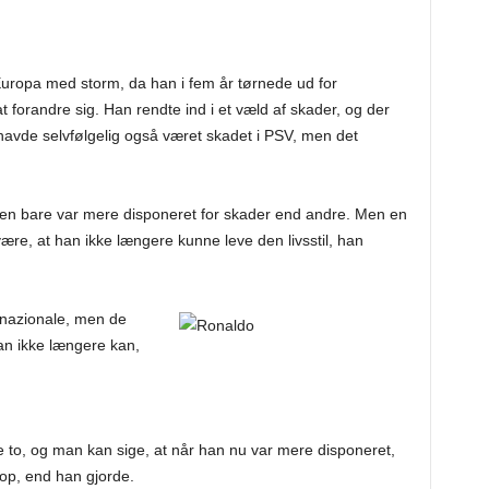
uropa med storm, da han i fem år tørnede ud for
 forandre sig. Han rendte ind i et væld af skader, og der
 havde selvfølgelig også været skadet i PSV, men det
hen bare var mere disponeret for skader end andre. Men en
være, at han ikke længere kunne leve den livsstil, han
rnazionale, men de
man ikke længere kan,
e to, og man kan sige, at når han nu var mere disponeret,
op, end han gjorde.