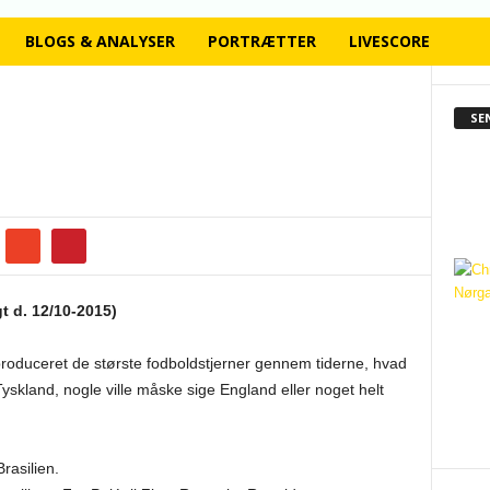
BLOGS & ANALYSER
PORTRÆTTER
LIVESCORE
SE
gt d. 12/10-2015)
 produceret de største fodboldstjerner gennem tiderne, hvad
Tyskland, nogle ville måske sige England eller noget helt
rasilien.