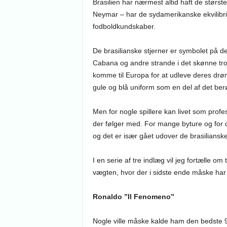
Brasilien har nærmest altid haft de største
Neymar – har de sydamerikanske ekvilibr
fodboldkundskaber.
De brasilianske stjerner er symbolet på 
Cabana og andre strande i det skønne tr
komme til Europa for at udleve deres drø
gule og blå uniform som en del af det berø
Men for nogle spillere kan livet som prof
der følger med. For mange byture og for dårl
og det er især gået udover de brasilianske
I en serie af tre indlæg vil jeg fortælle om
vægten, hvor der i sidste ende måske har 
Ronaldo ”Il Fenomeno”
Nogle ville måske kalde ham den bedste 9’e