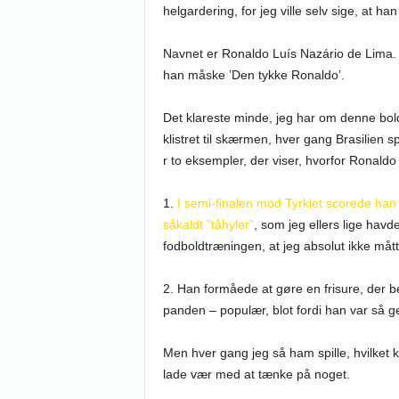
helgardering, for jeg ville selv sige, at h
Navnet er Ronaldo Luís Nazário de Lima. 
han måske ’Den tykke Ronaldo’.
Det klareste minde, jeg har om denne bol
klistret til skærmen, hver gang Brasilien s
r to eksempler, der viser, hvorfor Ronaldo 
1.
I semi-finalen mod Tyrkiet scorede han
såkaldt ”tåhyler”
, som jeg ellers lige havde 
fodboldtræningen, at jeg absolut ikke måt
2. Han formåede at gøre en frisure, der be
panden – populær, blot fordi han var så ge
Men hver gang jeg så ham spille, hvilket 
lade vær med at tænke på noget.