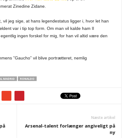
merat Zinedine Zidane.
 vil jeg sige, at hans legendestatus ligger i, hvor let han
jældent var i tip top form. Om man vil kalde ham Il
entlig ingen forskel for mig, for han vil altid være den
.
mens ”Gaucho” vil blive portrætteret, nemlig
AL MADRID
RONALDO
Næste artikel
 på
Arsenal-talent forlænger angiveligt på
ny