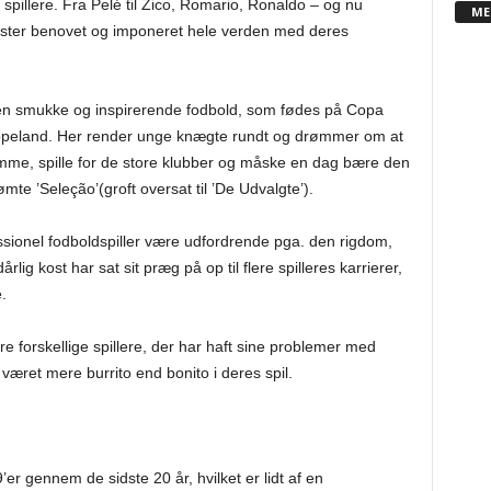
 spillere. Fra Pelé til Zico, Romario, Ronaldo – og nu
ME
ister benovet og imponeret hele verden med deres
den smukke og inspirerende fodbold, som fødes på Copa
opeland. Her render unge knægte rundt og drømmer om at
mme, spille for de store klubber og måske en dag bære den
mte ’Seleção’(groft oversat til ’De Udvalgte’).
essionel fodboldspiller være udfordrende pga. den rigdom,
ig kost har sat sit præg på op til flere spilleres karrierer,
.
 tre forskellige spillere, der har haft sine problemer med
været mere burrito end bonito i deres spil.
r gennem de sidste 20 år, hvilket er lidt af en