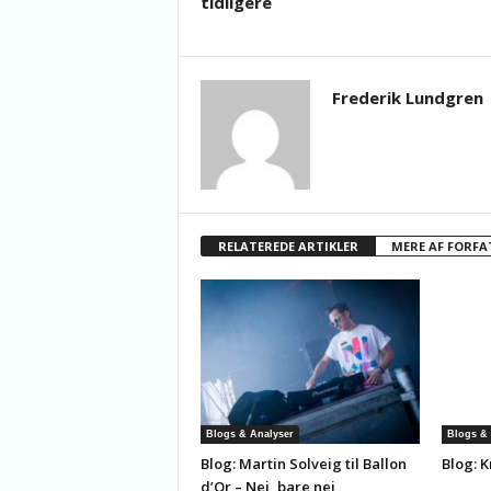
tidligere
Frederik Lundgren
RELATEREDE ARTIKLER
MERE AF FORFA
Blogs & Analyser
Blogs & 
Blog: Martin Solveig til Ballon
Blog: K
d’Or – Nej, bare nej