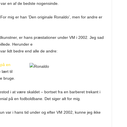
an var en af de bedste nogensinde.
For mig er han ’Den originale Ronaldo’, men for andre er
dkunstner, er hans præstationer under VM i 2002. Jeg sad
pillede. Herunder e
var lidt bedre end alle de andre:
 på en
lært til
te bruge.
stod i at være skaldet – bortset fra en barberet trekant i
nial på en fodboldbane. Det siger alt for mig.
kun var i hans tid under og efter VM 2002, kunne jeg ikke