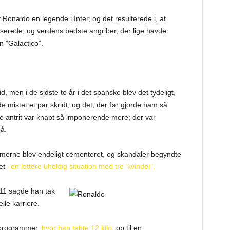
onaldo en legende i Inter, og det resulterede i, at
serede, og verdens bedste angriber, der lige havde
 ”Galactico”.
, men i de sidste to år i det spanske blev det tydeligt,
 mistet et par skridt, og det, der før gjorde ham så
e antrit var knapt så imponerende mere; der var
å.
lemerne blev endeligt cementeret, og skandaler begyndte
et
i en lettere uheldig situation med tre ’kvinder’.
2011 sagde han tak
lle karriere.
eprogrammer,
hvor han tabte 12 kilo
, op til en