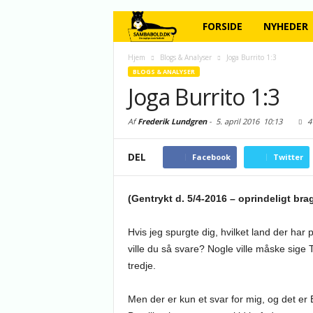
FORSIDE
NYHEDER
Hjem
Blogs & Analyser
Joga Burrito 1:3
BLOGS & ANALYSER
Joga Burrito 1:3
Af
Frederik Lundgren
-
5. april 2016
10:13
4
DEL
Facebook
Twitter
(Gentrykt d. 5/4-2016 – oprindeligt bra
Hvis jeg spurgte dig, hvilket land der har
ville du så svare? Nogle ville måske sige 
tredje.
Men der er kun et svar for mig, og det er B