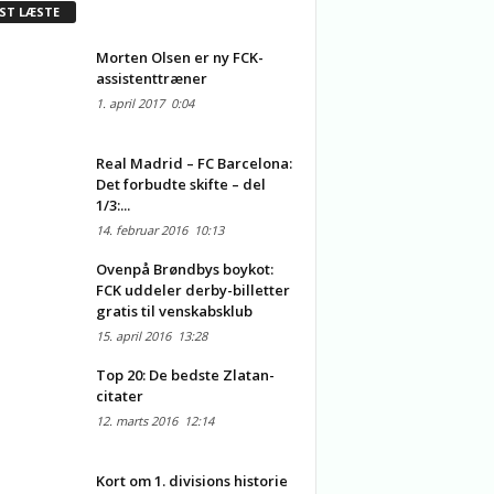
ST LÆSTE
Morten Olsen er ny FCK-
assistenttræner
1. april 2017
0:04
Real Madrid – FC Barcelona:
Det forbudte skifte – del
1/3:...
14. februar 2016
10:13
Ovenpå Brøndbys boykot:
FCK uddeler derby-billetter
gratis til venskabsklub
15. april 2016
13:28
Top 20: De bedste Zlatan-
citater
12. marts 2016
12:14
Kort om 1. divisions historie