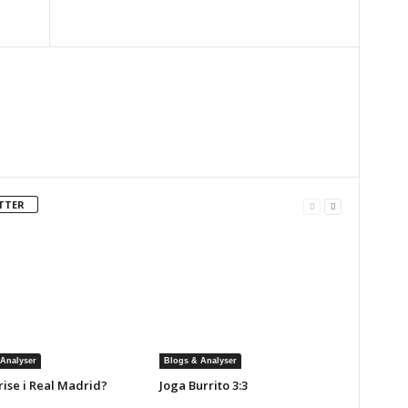
TTER
Analyser
Blogs & Analyser
rise i Real Madrid?
Joga Burrito 3:3