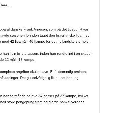
illere…
ropa af danske Frank Arnesen, som på det tidspunkt var
havde sæsonen forinden taget den brasilianske liga med
op med 42 ligamål i 46 kampe for det hollandske storhold.
de han i sin første sæson, inden han rendte ind i en skade i
de 12 mål i 13 kampe.
komplette angriber skulle have. Et fuldstændig eminent
fslutninger. Det gik selvfølgelig ikke uset hen, og
n han formåede at lave 34 basser på 37 kampe, hvilket
n helt store pengepung frem og gjorde ham til verdens