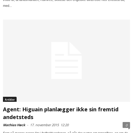
med...
Artikler
Agent: Higuain planlægger ikke sin fremtid
andetsteds
Mathias Høck
-
17. november 2015
12:20
0