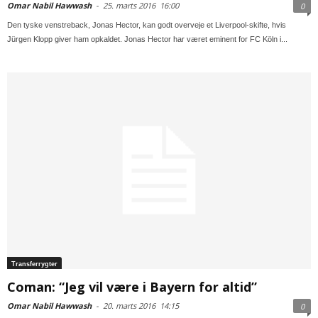
Omar Nabil Hawwash
-
25. marts 2016
16:00
0
Den tyske venstreback, Jonas Hector, kan godt overveje et Liverpool-skifte, hvis
Jürgen Klopp giver ham opkaldet. Jonas Hector har været eminent for FC Köln i...
Transferrygter
Coman: “Jeg vil være i Bayern for altid”
Omar Nabil Hawwash
-
20. marts 2016
14:15
0