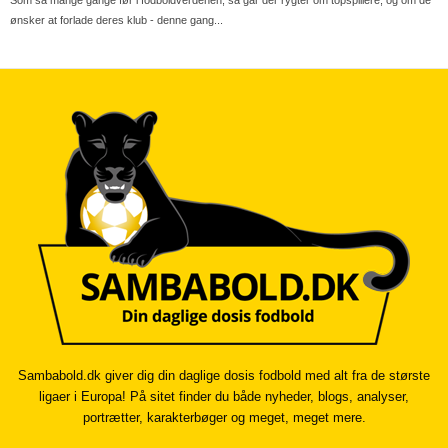
Som så mange gange før i fodboldverdenen, så går der rygter om topspillere, og om de
ønsker at forlade deres klub - denne gang...
Sambabold.dk giver dig din daglige dosis fodbold med alt fra de største
ligaer i Europa! På sitet finder du både nyheder, blogs, analyser,
portrætter, karakterbøger og meget, meget mere.