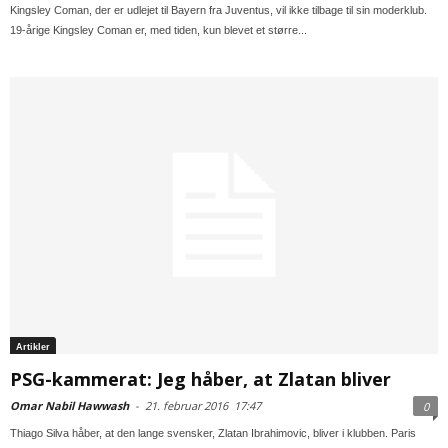
Kingsley Coman, der er udlejet til Bayern fra Juventus, vil ikke tilbage til sin moderklub.
19-årige Kingsley Coman er, med tiden, kun blevet et større...
Artikler
PSG-kammerat: Jeg håber, at Zlatan bliver
Omar Nabil Hawwash
-
21. februar 2016
17:47
0
Thiago Silva håber, at den lange svensker, Zlatan Ibrahimovic, bliver i klubben. Paris