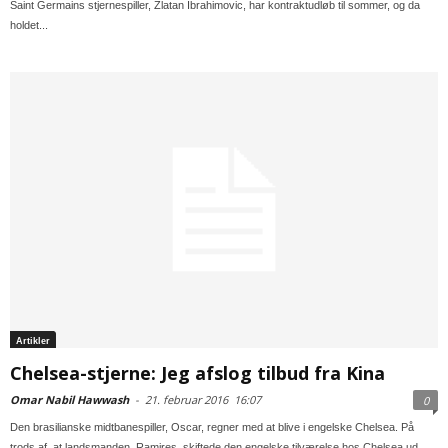
Saint Germains stjernespiller, Zlatan Ibrahimovic, har kontraktudløb til sommer, og da
holdet...
Artikler
Chelsea-stjerne: Jeg afslog tilbud fra Kina
Omar Nabil Hawwash
-
21. februar 2016
16:07
0
Den brasilianske midtbanespiller, Oscar, regner med at blive i engelske Chelsea. På
trods af, at landsmanden, Ramires, skiftede den engelske tilværelse hos Chelsea ud,