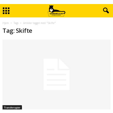
Hjem
Tags
Artikler tagget med "Skifte"
Tag: Skifte
Transferrygter