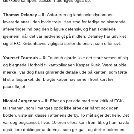
slukkede kampen, trækker naturligvis også op.
Thomas Delaney – 8:
Anføreren og landsholdsdynamoen
leverede atter i den hvide trøje. Han stod for farlige og skærende
afleveringer ind bag den blågule defensiv, og han skrællede
igennem, når det var nødvendigt på midten. Delaney har udviklet
sig til F.C. Københavns vigtigste spiller defensivt som offensivt.
Youssef Toutouh – 6:
Toutouh gjorde ikke det store væsen af sig
og blegnede i forhold til kantkollegaen Kasper Kusk. Værd at bide
mærke i var dog hans glimrende detalje ude på kanten, som førte
til straffesparket, der bragte københavnerne i front kort før
pausefløjtet.
Nicolai Jørgensen – 8:
Efter en periode med stor kritik af FCK-
talismanen, som i manges optik ikke arbejder hårdt nok uden
bolden, viste sin klasse i aftenens derby. To mål siger det hele. Det
var dog begrænset, hvad 10’eren ellers kom frem til, og han havde
også flere driblinger undervejs, som gik galt, og derfor belønnes