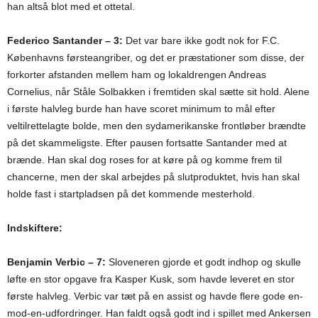
han altså blot med et ottetal.
Federico Santander – 3:
Det var bare ikke godt nok for F.C.
Københavns førsteangriber, og det er præstationer som disse, der
forkorter afstanden mellem ham og lokaldrengen Andreas
Cornelius, når Ståle Solbakken i fremtiden skal sætte sit hold. Alene
i første halvleg burde han have scoret minimum to mål efter
veltilrettelagte bolde, men den sydamerikanske frontløber brændte
på det skammeligste. Efter pausen fortsatte Santander med at
brænde. Han skal dog roses for at køre på og komme frem til
chancerne, men der skal arbejdes på slutproduktet, hvis han skal
holde fast i startpladsen på det kommende mesterhold.
Indskiftere:
Benjamin Verbic – 7:
Sloveneren gjorde et godt indhop og skulle
løfte en stor opgave fra Kasper Kusk, som havde leveret en stor
første halvleg. Verbic var tæt på en assist og havde flere gode en-
mod-en-udfordringer. Han faldt også godt ind i spillet med Ankersen