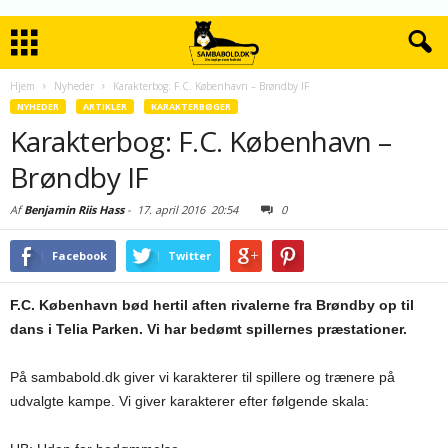
Hjem
Nyheder
Karakterbog: F.C. København – Brøndby IF
NYHEDER
ARTIKLER
KARAKTERBØGER
Karakterbog: F.C. København –
Brøndby IF
Af
Benjamin Riis Hass
-
17. april 2016
20:54
0
Facebook
Twitter
F.C. København bød hertil aften rivalerne fra Brøndby op til
dans i Telia Parken. Vi har bedømt spillernes præstationer.
På sambabold.dk giver vi karakterer til spillere og trænere på
udvalgte kampe. Vi giver karakterer efter følgende skala: