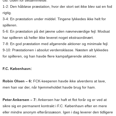
UB: Uden for bedømmelse.
1-2: Den håbløse præstation, hvor der stort set ikke blev sat en fod
rigtig.
3-4: En præstation under middel. Tingene lykkedes ikke helt for
spilleren.
5-6: En præstation på det jævne uden nævneværdige fejl. Modsat
har spilleren så heller ikke leveret noget ekstraordinært.
7-8: En god præstation med afgørende aktioner og minimale fejl.
9-10: Præstationen i absolut verdensklasse. Næsten alt lykkedes
for spilleren, og han havde flere kampafgørende aktioner.
F.C. København:
Robin Olsen – 6:
FCK-keeperen havde ikke alverdens at lave,
men han var der, når hjemmeholdet havde brug for ham.
Peter Ankersen – 7:
Ankersen har haft et flot forår og er ved at
sikre sig en permanent kontrakt i F.C. København efter en mere
eller mindre anonym efterårssæson. Igen i dag leverer den tidligere