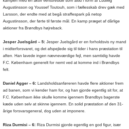
kampen med en aktiv venstreside som altid i form af Ludwig
Augustinsson og Youssef Toutouh, som i fællesskab drev gæk med
Larsson, der endte med at begå straffespark på netop
Augustinsson, der førte til første mål. En kamp præget af dårlige
aktioner fra Brøndbys højreback.
Jesper Juelsgård – 5:
Jesper Juelsgård er en forholdsvis ny mand
i midterforsvaret, og det afspejlede sig til tider i hans præstation til
aften. Han lavede ingen nævneværdige fejl, men samtidig havde
F.C. København generelt for nemt ved at komme ind i Brøndbys
felt.
Daniel Agger – 6:
Landsholdsanføreren havde flere aktioner frem
ad banen, som vi kender ham for, og han gjorde egentlig sit for, at
F.C. København ikke skulle komme igennem Brøndbys bagerste
kæde uden selv at skinne igennem. En solid præstation af den 31-
årige forsvarsgeneral, dog uden at imponere.
Riza Durmisi –
6:
Riza Durmisi gjorde egentlig en god figur, især