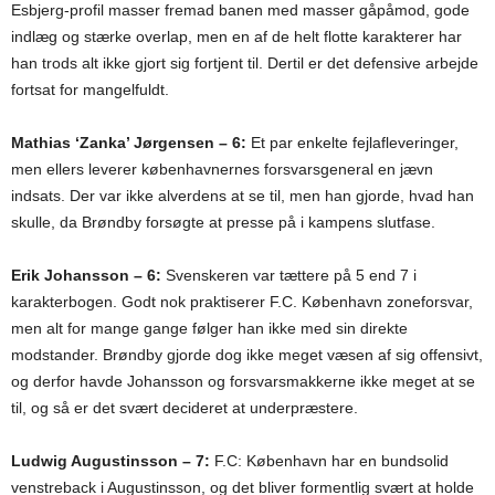
Esbjerg-profil masser fremad banen med masser gåpåmod, gode
indlæg og stærke overlap, men en af de helt flotte karakterer har
han trods alt ikke gjort sig fortjent til. Dertil er det defensive arbejde
fortsat for mangelfuldt.
Mathias ‘Zanka’ Jørgensen – 6:
Et par enkelte fejlafleveringer,
men ellers leverer københavnernes forsvarsgeneral en jævn
indsats. Der var ikke alverdens at se til, men han gjorde, hvad han
skulle, da Brøndby forsøgte at presse på i kampens slutfase.
Erik Johansson – 6:
Svenskeren var tættere på 5 end 7 i
karakterbogen. Godt nok praktiserer F.C. København zoneforsvar,
men alt for mange gange følger han ikke med sin direkte
modstander. Brøndby gjorde dog ikke meget væsen af sig offensivt,
og derfor havde Johansson og forsvarsmakkerne ikke meget at se
til, og så er det svært decideret at underpræstere.
Ludwig Augustinsson – 7:
F.C: København har en bundsolid
venstreback i Augustinsson, og det bliver formentlig svært at holde