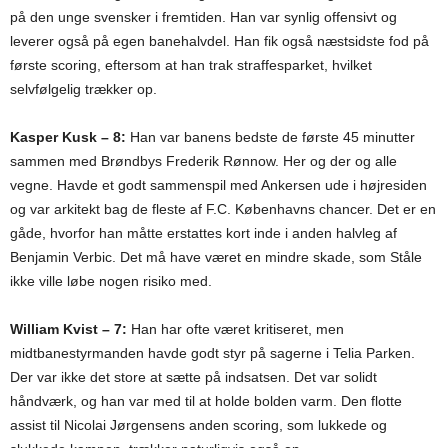
på den unge svensker i fremtiden. Han var synlig offensivt og
leverer også på egen banehalvdel. Han fik også næstsidste fod på
første scoring, eftersom at han trak straffesparket, hvilket
selvfølgelig trækker op.
Kasper Kusk – 8:
Han var banens bedste de første 45 minutter
sammen med Brøndbys Frederik Rønnow. Her og der og alle
vegne. Havde et godt sammenspil med Ankersen ude i højresiden
og var arkitekt bag de fleste af F.C. Københavns chancer. Det er en
gåde, hvorfor han måtte erstattes kort inde i anden halvleg af
Benjamin Verbic. Det må have været en mindre skade, som Ståle
ikke ville løbe nogen risiko med.
William Kvist – 7:
Han har ofte været kritiseret, men
midtbanestyrmanden havde godt styr på sagerne i Telia Parken.
Der var ikke det store at sætte på indsatsen. Det var solidt
håndværk, og han var med til at holde bolden varm. Den flotte
assist til Nicolai Jørgensens anden scoring, som lukkede og