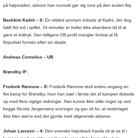
på højresiden, selvom han normalt gør sig ovre på den anden fløj.
Bashkim Kadrii – 6:
En relativt anonym indsats af Kadrii, der dog
faldt fint ind i spillet. 24 minutter er heller ikke alverdens tid til at
gøre et indtryk. Den tidligere OB-profil mangler fortsat at få
finpudset formen efter sin skade.
Andreas Cornelius – UB
Brøndby IF:
Frederik Rønnow – 8:
Frederik Rønnow stod endnu engang en
flot kamp for Brøndby, hvor han især i første del af kampen diskede
op med flere vigtige redninger. Han kunne ikke stille noget op ved
begge Nicolai Jørgensens scoringer og gav sit for, at nederlaget
ikke blev større end det gjorde med afgørende aktioner.
Johan Larsson – 4:
Den svenske højreback havde sit at se til i