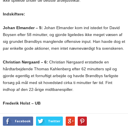
ikke spillede under de bedste arbejdsvilkår.
Indskiftere:
Johan Elmander – 5:
Johan Elmander kom ind istedet for David
Boysen efter 58 minutter, og gjorde ligeledes ikke meget væsen af
sig grundet Brøndbys manglende offensive input. Han havde dog et
par enkelte gode aktioner, men intet nævneværdigt fra svenskeren.
Christian Nørgaard – 6:
Christian Nørgaard erstattede en
hårdtarbejdende Thomas Kahlenberg efter 62 minutters spil og
gjorde egentlig et fornuftigt arbejde og havde Brøndbys farligste
forsøg på mål med sit hovedstød cirka ti minutter før tid. Fint
indhop af den 22-årige midtbanespiller.
Frederik Holst – UB
Facebook
Twitter