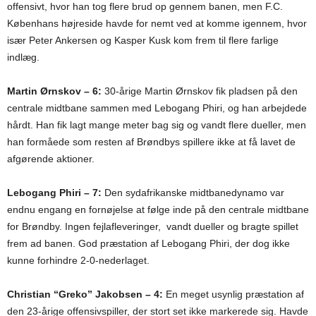
offensivt, hvor han tog flere brud op gennem banen, men F.C.
Københans højreside havde for nemt ved at komme igennem, hvor
især Peter Ankersen og Kasper Kusk kom frem til flere farlige
indlæg.
Martin Ørnskov – 6:
30-årige Martin Ørnskov fik pladsen på den
centrale midtbane sammen med Lebogang Phiri, og han arbejdede
hårdt. Han fik lagt mange meter bag sig og vandt flere dueller, men
han formåede som resten af Brøndbys spillere ikke at få lavet de
afgørende aktioner.
Lebogang Phiri – 7:
Den sydafrikanske midtbanedynamo var
endnu engang en fornøjelse at følge inde på den centrale midtbane
for Brøndby. Ingen fejlafleveringer, vandt dueller og bragte spillet
frem ad banen. God præstation af Lebogang Phiri, der dog ikke
kunne forhindre 2-0-nederlaget.
Christian “Greko” Jakobsen – 4:
En meget usynlig præstation af
den 23-årige offensivspiller, der stort set ikke markerede sig. Havde