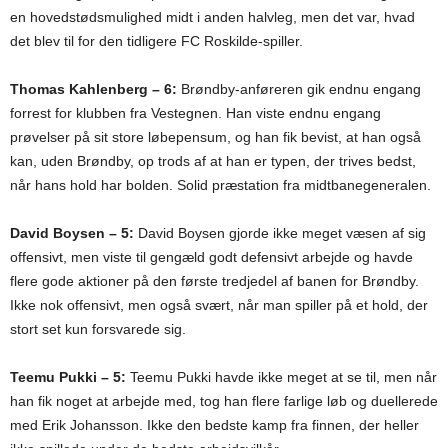
en hovedstødsmulighed midt i anden halvleg, men det var, hvad
det blev til for den tidligere FC Roskilde-spiller.
Thomas Kahlenberg – 6:
Brøndby-anføreren gik endnu engang
forrest for klubben fra Vestegnen. Han viste endnu engang
prøvelser på sit store løbepensum, og han fik bevist, at han også
kan, uden Brøndby, op trods af at han er typen, der trives bedst,
når hans hold har bolden. Solid præstation fra midtbanegeneralen.
David Boysen – 5:
David Boysen gjorde ikke meget væsen af sig
offensivt, men viste til gengæld godt defensivt arbejde og havde
flere gode aktioner på den første tredjedel af banen for Brøndby.
Ikke nok offensivt, men også svært, når man spiller på et hold, der
stort set kun forsvarede sig.
Teemu Pukki – 5:
Teemu Pukki havde ikke meget at se til, men når
han fik noget at arbejde med, tog han flere farlige løb og duellerede
med Erik Johansson. Ikke den bedste kamp fra finnen, der heller