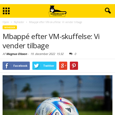
Hjem
Nyheder
Mbappé efter VM-skuffelse: Vi vender tilbage
NYHEDER
Mbappé efter VM-skuffelse: Vi
vender tilbage
Af
Magnus Olsson
-
19. december 2022
15:32
0
Facebook
Twitter