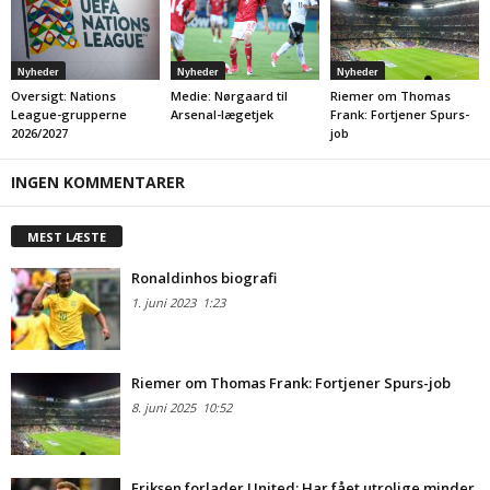
Nyheder
Nyheder
Nyheder
Oversigt: Nations
Medie: Nørgaard til
Riemer om Thomas
League-grupperne
Arsenal-lægetjek
Frank: Fortjener Spurs-
2026/2027
job
INGEN KOMMENTARER
MEST LÆSTE
Ronaldinhos biografi
1. juni 2023
1:23
Riemer om Thomas Frank: Fortjener Spurs-job
8. juni 2025
10:52
Eriksen forlader United: Har fået utrolige minder