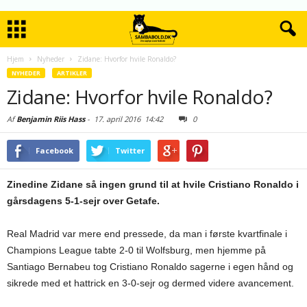
Hjem
Nyheder
Zidane: Hvorfor hvile Ronaldo?
NYHEDER
ARTIKLER
Zidane: Hvorfor hvile Ronaldo?
Af
Benjamin Riis Hass
-
17. april 2016
14:42
0
Facebook
Twitter
Zinedine Zidane så ingen grund til at hvile Cristiano Ronaldo i
gårsdagens 5-1-sejr over Getafe.
Real Madrid var mere end pressede, da man i første kvartfinale i
Champions League tabte 2-0 til Wolfsburg, men hjemme på
Santiago Bernabeu tog Cristiano Ronaldo sagerne i egen hånd og
sikrede med et hattrick en 3-0-sejr og dermed videre avancement.