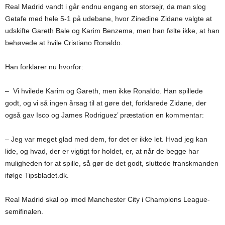
Real Madrid vandt i går endnu engang en storsejr, da man slog
Getafe med hele 5-1 på udebane, hvor Zinedine Zidane valgte at
udskifte Gareth Bale og Karim Benzema, men han følte ikke, at han
behøvede at hvile Cristiano Ronaldo.
Han forklarer nu hvorfor:
– Vi hvilede Karim og Gareth, men ikke Ronaldo. Han spillede
godt, og vi så ingen årsag til at gøre det, forklarede Zidane, der
også gav Isco og James Rodriguez’ præstation en kommentar:
– Jeg var meget glad med dem, for det er ikke let. Hvad jeg kan
lide, og hvad, der er vigtigt for holdet, er, at når de begge har
muligheden for at spille, så gør de det godt, sluttede franskmanden
ifølge Tipsbladet.dk.
Real Madrid skal op imod Manchester City i Champions League-
semifinalen.